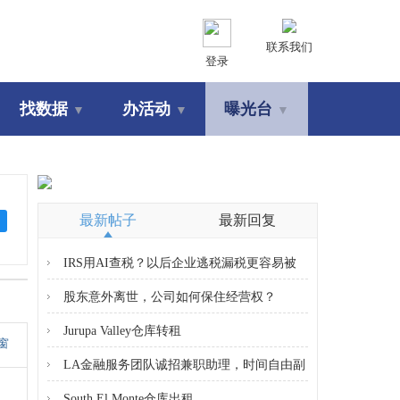
联系我们
登录
找数据
办活动
曝光台
▼
▼
▼
最新帖子
最新回复
IRS用AI查税？以后企业逃税漏税更容易被
查
股东意外离世，公司如何保住经营权？
Jurupa Valley仓库转租
窗
LA金融服务团队诚招兼职助理，时间自由副
业
South El Monte仓库出租