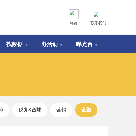
联系我们
登录
找数据
办活动
曝光台
▼
▼
▼
师
税务&合规
营销
金融