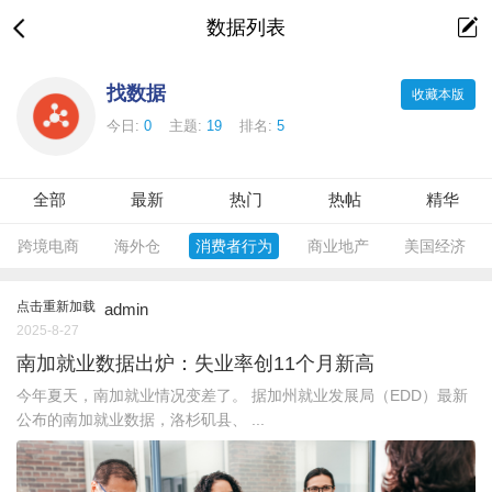
数据列表
找数据
收藏本版
今日:
0
主题:
19
排名:
5
全部
最新
热门
热帖
精华
跨境电商
海外仓
消费者行为
商业地产
美国经济
点击重新加载
admin
2025-8-27
南加就业数据出炉：失业率创11个月新高
今年夏天，南加就业情况变差了。 据加州就业发展局（EDD）最新
公布的南加就业数据，洛杉矶县、 ...