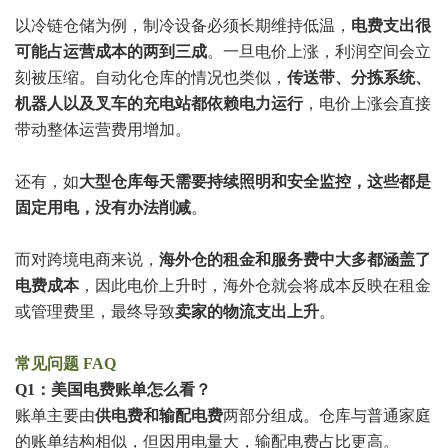
以冷链仓储为例，制冷设备必须长期维持低温，
电费支出很
可能占运营成本的两到三成
。一旦电价上涨，利润空间会立
刻被压缩。自动化仓库的情况也类似，
传送带、分拣系统、
机器人以及叉车的充电站都依赖电力运行
，电价上涨会直接
带动整体运营费用增加。
还有，如
大型仓库每天需要持续照明和安全监控，这些都是
固定用电，没有办法削减
。
而对跨境电商来说，
海外仓的租金和服务费中大多都涵盖了
电费成本
，因此电价上升时，海外仓就会将成本反映在租金
或管理费里，最终导致
卖家的物流支出上升
。
常见问题 FAQ
Q1：美国电费账单怎么看？
账单主要由
供电费和输配电费
两部分组成。仓库与普通家庭
的账单结构相似，但因用电量大，输配电费占比更高。