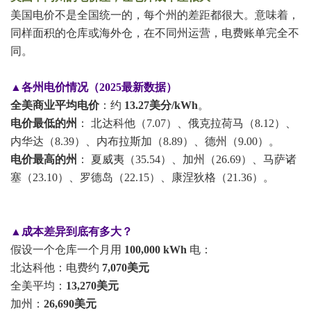
美国电价不是全国统一的，每个州的差距都很大。意味着，
同样面积的仓库或海外仓，在不同州运营，电费账单完全不
同。
▲各州电价情况（2025最新数据）
全美商业平均电价
：约
13.27美分/kWh
。
电价最低的州
： 北达科他（7.07）、俄克拉荷马（8.12）、
内华达（8.39）、内布拉斯加（8.89）、德州（9.00）。
电价最高的州
： 夏威夷（35.54）、加州（26.69）、马萨诸
塞（23.10）、罗德岛（22.15）、康涅狄格（21.36）。
▲成本差异到底有多大？
假设一个仓库一个月用
100,000 kWh
电：
北达科他：电费约
7,070美元
全美平均：
13,270美元
加州：
26,690美元