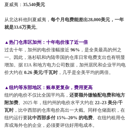
夏威夷：
35,540美元
从北达科他到夏威夷，
每个月电费能差出28,000美元，一年
就是33.6万美元
。
▲热门仓库区加州：十年电价涨了近一倍
过去十年，加州的电价涨幅接近
96%
，是全美最高的州之
一。因此，洛杉矶和内陆帝国的仓库日常电费支出也有明显
增加。据 EIA 和地方电力公司数据，加州居民和企业平均电
价大约在
0.26 美元/千瓦时
，几乎是全美平均的两倍。
▲纽约等东部地区：账单更复杂，费用更高
纽约的电价不仅比全国平均高，
还要额外缴输配电费和地方
附加费
。2025 年，纽约州的电价水平大约在
22–23 美分/千
瓦时
，比中西部的仓库电价高出一大截。同样仓储面积，在
纽约运行要
比中西部多付 15%–20% 的电费
。在纽约租用仓
库或海外仓的企业，必须要评估好用电成本。