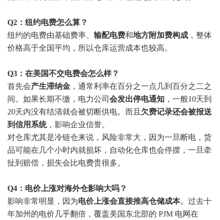
Q2：纽约电费怎么算？
纽约的电费由基础费率、
输配电费
和
地方附加费构成
，整体
价格高于全国平均，所以仓库运营成本也较高。
Q3：在美国不交电费会怎么样？
首先会
产生滞纳金
，通常利率在百分之一点几到百分之二之
间。如果长期不缴，电力公司
会发出停电通知
，一般10天到
20天内没有结清就会被切断供电。而且
欠费记录还会被报送
到信用系统
，影响企业信誉。
对仓库尤其是冷链仓来说，风险非常大，因为一旦断电，货
品可能在几个小时内就损坏，自动化仓库也会停摆，一旦牵
扯到赔偿，损失会比电费贵很多。
Q4：电价上涨对海外仓影响大吗？
影响非常明显，因为
电价上涨会直接推高仓储成本
。过去十
年加州的电价几乎翻倍，覆盖美国东北部的 PJM 电网在