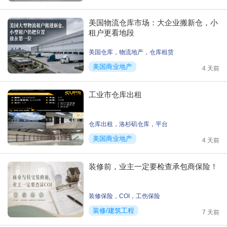
美国物流仓库市场：大企业搬新仓，小
租户更看地段
美国仓库
，
物流地产
，
仓库租赁
美国商业地产
4 天前
工业市仓库出租
仓库出租
，
洛杉矶仓库
，
平台
美国商业地产
4 天前
装修前，业主一定要检查承包商保险！
装修保险
，
COI
，
工伤保险
装修/建筑工程
7 天前