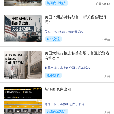
美国商业地产
前天 09:13
美国25州起诉特朗普，新关税会取消
吗？
关税
，
301条款
，
特朗普关税
企业交流
3 天前
美国大银行抢进私募市场，普通投资者
有机会？
私募市场
，
非上市公司
，
私募股权
股市投资
3 天前
新泽西仓库出租
仓库出租
，
洛杉矶仓库
，
平台
美国商业地产
3 天前