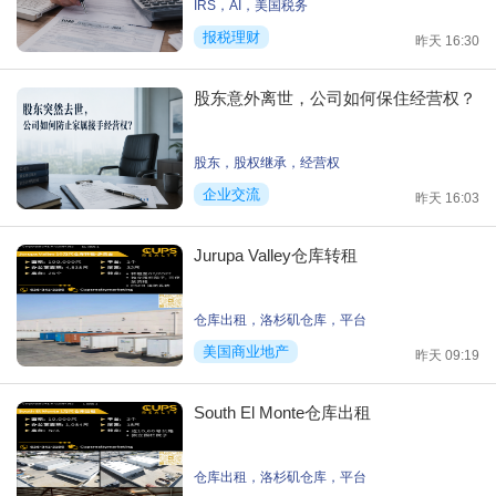
IRS
，
AI
，
美国税务
报税理财
昨天 16:30
股东意外离世，公司如何保住经营权？
股东
，
股权继承
，
经营权
企业交流
昨天 16:03
Jurupa Valley仓库转租
仓库出租
，
洛杉矶仓库
，
平台
美国商业地产
昨天 09:19
South El Monte仓库出租
仓库出租
，
洛杉矶仓库
，
平台