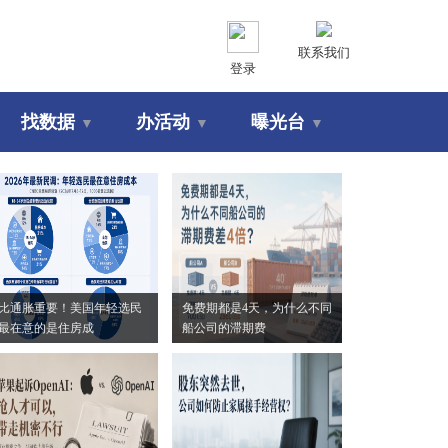
联系我们
登录
找数据
办活动
曝光台
▼
▼
▼
比通胀重要！美国年轻选民
免费期都是4天，为什么不同
最在意的是住房成
船公司的滞期费