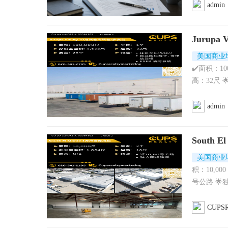
admin
Jurupa
美国商业
✔️面积：10
高：32尺 
admin
South 
美国商业
积：10,000
号公路 🌟独
CUPSR