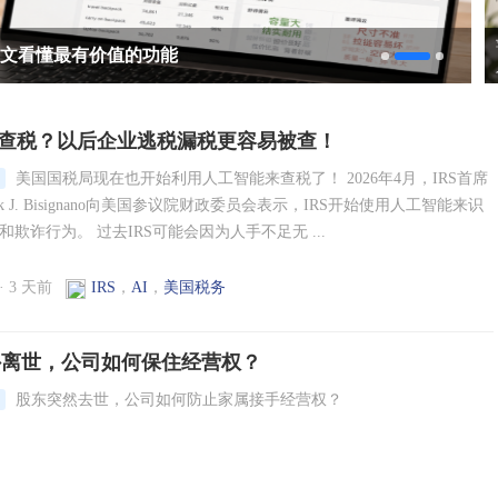
1
2
3
AI查税？以后企业逃税漏税更容易被查！
美国国税局现在也开始利用人工智能来查税了！ 2026年4月，IRS首席
nk J. Bisignano向美国参议院财政委员会表示，IRS开始使用人工智能来识
欺诈行为。 过去IRS可能会因为人手不足无 ...
·
3 天前
IRS
，
AI
，
美国税务
外离世，公司如何保住经营权？
股东突然去世，公司如何防止家属接手经营权？