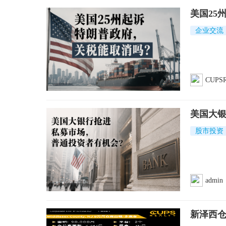
美国25
企业交流
CUPSR
美国大
股市投资
admin
新泽西