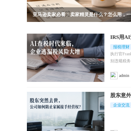
聚餐怎么选？7家热门洛杉矶中餐厅
IRS用
报税理财
执行官Fra
别违规税务和
admin
股东意
企业交流