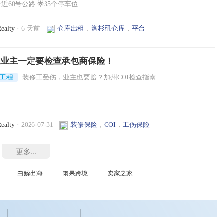
近60号公路 🌟35个停车位 ...
ealty
·
6 天前
仓库出租
，
洛杉矶仓库
，
平台
，业主一定要检查承包商保险！
筑工程
装修工受伤，业主也要赔？加州COI检查指南
ealty
· 2026-07-31
装修保险
，
COI
，
工伤保险
更多...
白鲸出海
雨果跨境
卖家之家