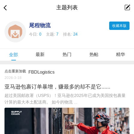
主题列表
尾程物流
收藏本版
今日:
0
主题:
7
排名:
24
最新
热门
热帖
精华
全部
点击重新加载
FBDLogistics
2026-3-18
亚马逊包裹订单暴增，赚最多的却不是它......
超过美国邮政署（USPS）！亚马逊在2025年已成为美国按包裹量
计算的最大本土配送商。 如今的物流 ...