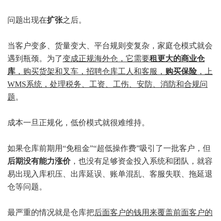
问题出现在
扩张
之后。
当客户变多、货量变大、平台规则变复杂，家庭仓模式就会
遇到瓶颈。为了
变成正规海外仓，它需要
租更大的商业仓
库
，购买货架和叉车，招聘仓库工人和客服，
购买保险
，上
WMS系统，处理税务、工资、工伤、安防、消防和合规问
题
。
成本一旦正规化，低价模式就很难维持。
如果仓库前期用“免租金”“超低操作费”吸引了一批客户，但
后期没有能力涨价
，也没有足够资金投入系统和团队，就容
易出现入库积压、出库延误、账单混乱、客服失联、拖延退
仓等问题。
最严重的情况就是仓库把
后面客户的钱用来覆盖前面客户的