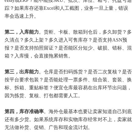
eBay或ERP？能不能按SKU、批次、库位、箱号、托盘号追
踪？如果库存还靠Excel和人工截图，业务一旦上量，错误
率会迅速上升。
第二，入库能力
。货柜、卡板、散箱到仓后，多久卸货？多
久清点？多久上架？多久进入可售库存？是否支持ASN预
报？是否支持拍照留证？是否能区分短少、破损、错标、混
箱？入库慢，会直接拖累销售。
第三，出库能力
。仓库是否扫码拣货？是否二次复核？是否
按平台要求包装？是否能处理一票多件、组合装、套装、换
标、拆箱、重贴标签？便宜仓库最容易在出库环节出问题，
因为拣货、复核、打包都需要人工。
第四，库存准确率
。海外仓最基本也要让卖家知道自己到底
还有多少货。如果系统库存和实物库存经常对不上，卖家就
无法做补货、促销、广告和现金流计划。