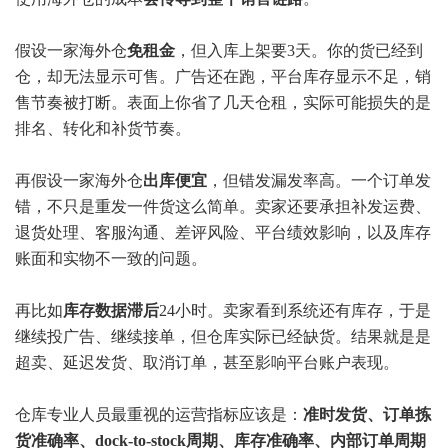
假设一家海外仓
免租金
，但入库上架要3天。你的货已经到
仓，却无法显示可售。广告还在跑，平台库存显示不足，销
售节奏被打断。表面上你省了几天仓租，实际可能损失的是
排名、转化和补货节奏。
再假设一家海外仓
出库便宜
，但错发漏发率高。一个订单发
错，不只是重发一件货这么简单。卖家还要承担补发运费、
退货处理、客服沟通、差评风险、平台绩效影响，以及库存
账面和实物不一致的问题。
再比如
库存数据滞后
24小时。卖家看到系统还有库存，于是
继续投广告、继续接单，但仓库实际已经缺货。结果就是是
超卖、延迟发货、取消订单，甚至影响平台账户表现。
仓库专业人员最重视的运营指标应该是：
准时发货、订单拣
货准确率、dock-to-stock周期、库存准确率、内部订单周期