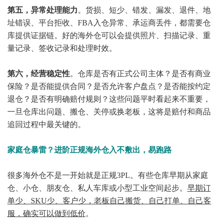
第五，异常处理能力
。货损、短少、错发、漏发、退件、地
址错误、平台拒收、FBA入仓异常、承运商丢件，都需要仓
库提供证据链。好的海外仓可以会提供照片、扫描记录、重
量记录、签收记录和处理时效。
第六，经营稳定性
。仓库是否有正式公司主体？是否有商业
保险？是否能提供合同？是否允许客户盘点？是否能按约定
退仓？是否有明确赔付规则？这些问题平时看起来不重要，
一旦仓库出问题、搬仓、关停或换老板，这将是赔付和商品
追回过程中最关键的。
家庭仓暴雷？进阶正规海外仓入不敷出，易跑路
很多海外仓不是一开始就是正规3PL。有些仓库早期从家庭
仓、小仓、朋友仓、私人车库或小型工业空间起步。
早期订
单少、SKU少、客户少，老板自己搬货、自己打单、自己客
服，确实可以做到低价
。