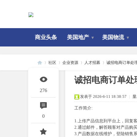
商业头条
美国地产
美国物流
▼
▼
社区
企业资源
人才招募
诚招电商订单处
诚招电商订单处
美
»
›
›
›
276
发表于 2026-6-11 18:38:57
|
显
工作简介:
0
1.上传产品信息到平台上，回复
2.通过邮件，解答顾客对产品购
3.产品数据在线维护，登陆销售