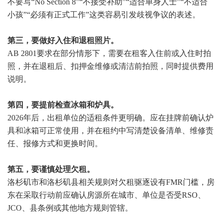
不要写“No Section 8”“不接受补助”“适合单身人士”“不适合
小孩”“必须有正式工作”这类容易引发歧视争议的表述。
第三，要做好入住和退租照片。
AB 2801要求在部分情形下，需要在租客入住前或入住时拍
照，并在退租后、扣押金维修或清洁前拍照，同时提供费用
说明。
第四，要提前检查冰箱和炉具。
2026年后，出租单位的适租条件更明确。应在挂牌前确认炉
具和冰箱可正常使用，并在租约中写清楚设备清单、维修责
任、报修方式和更换时间。
第五，要谨慎处理欠租。
洛杉矶市和洛杉矶县相关规则对欠租驱逐设有FMR门槛，房
东在采取行动前应确认房源所在城市、单位是否受RSO、
JCO、县条例或其他地方规则管辖。