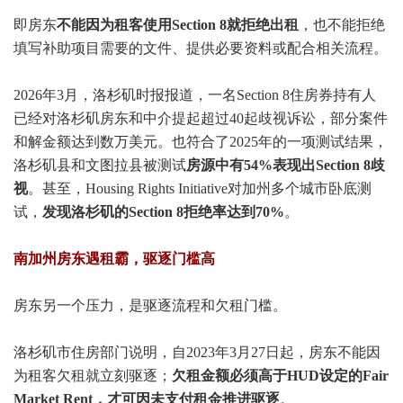
即房东
不能因为租客使用Section 8就拒绝出租
，也不能拒绝
填写补助项目需要的文件、提供必要资料或配合相关流程。
2026年3月，洛杉矶时报报道，一名Section 8住房券持有人
已经对洛杉矶房东和中介提起超过40起歧视诉讼，部分案件
和解金额达到数万美元。也符合了2025年的一项测试结果，
洛杉矶县和文图拉县被测试
房源中有54%表现出Section 8歧
视
。甚至，Housing Rights Initiative对加州多个城市卧底测
试，
发现洛杉矶的Section 8拒绝率达到70%
。
南加州房东遇租霸，驱逐门槛高
房东另一个压力，是驱逐流程和欠租门槛。
洛杉矶市住房部门说明，自2023年3月27日起，房东不能因
为租客欠租就立刻驱逐；
欠租金额必须高于HUD设定的Fair
Market Rent，才可因未支付租金推进驱逐
。