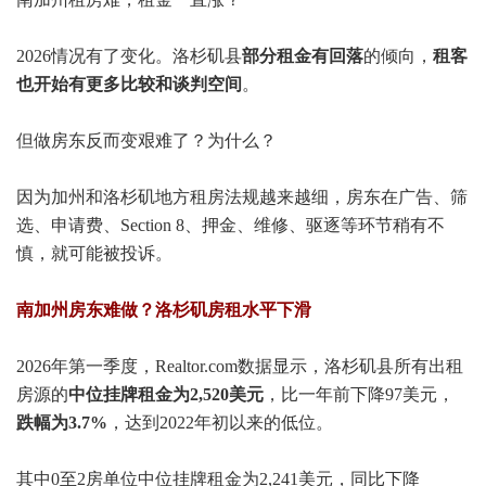
2026情况有了变化。
洛杉矶县
部分租金有回落
的倾向，
租客
也开始有更多比较和谈判空间
。
但做房东反而变艰难了？为什么？
因为加州和洛杉矶地方租房法规越来越细，房东在广告、筛
选、申请费、Section 8、押金、维修、驱逐等环节稍有不
慎，就可能被投诉。
南加州房东难做？洛杉矶房租水平下滑
2026年第一季度，Realtor.com数据显示，洛杉矶县所有出租
房源的
中位挂牌租金为2,520美元
，比一年前下降97美元，
跌幅为3.7%
，达到2022年初以来的低位。
其中0至2房单位中位挂牌租金为2,241美元，同比下降