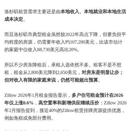
洛杉矶租赁需求主要还是由
本地收入、本地就业和本地生活
成本决定
。
而且洛杉矶市典型租金虽然较2022年高点下降，但要负担平
均程度的房源，仍需要年收入约107,280美元，比该市估计
的家庭中位收入88,730美元高出20%。
所以不少房东降租后，承租人选依然不多。租客不是不想
租，租金从2,800美元降到2,650美元，
对房东是明显让步；
但对收入有限的家庭来说，仍然可能超出预算
。
Zillow 2026年1月租金报告显示，
多户住宅租金预计在2026
年仅上涨0.6%
，
高空置率和新增供应继续压价
；Zillow 2026
年2月报告提到，接近40%的Zillow租赁挂牌房源提供优惠，
例如免租或免部分费用。